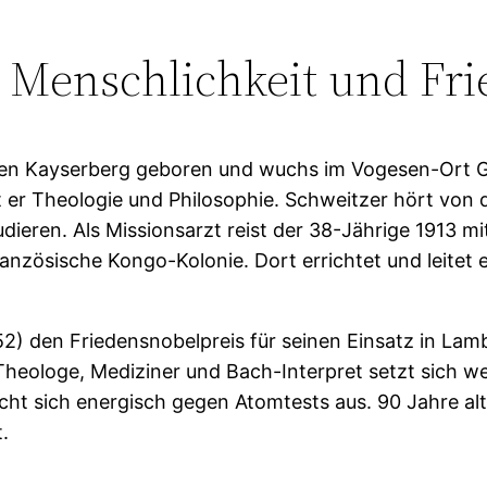
r Menschlichkeit und Fr
hen Kayserberg geboren und wuchs im Vogesen-Ort G
rt er Theologie und Philosophie. Schweitzer hört vo
udieren. Als Missionsarzt reist der 38-Jährige 1913 mi
anzösische Kongo-Kolonie. Dort errichtet und leitet 
52) den Friedensnobelpreis für seinen Einsatz in Lam
eologe, Mediziner und Bach-Interpret setzt sich we
richt sich energisch gegen Atomtests aus. 90 Jahre al
.